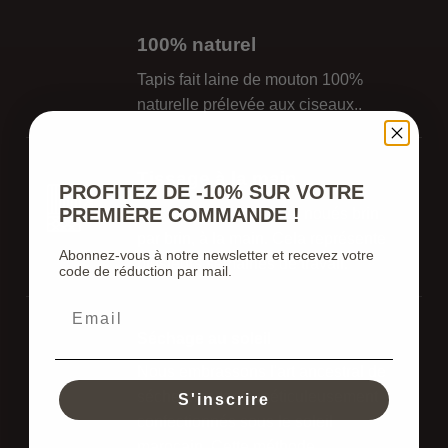
100% naturel
Tapis fait laine de mouton 100%
naturelle prélevée aux ciseaux..
Tissage à la main
PROFITEZ DE -10% SUR VOTRE
PREMIÈRE COMMANDE !
N
os tapis sont tissés et noués
b
rin
par brin, à la main.
Cela représente
Abonnez-vous à notre newsletter et recevez votre
plusieurs semaines de travail.
code de réduction par mail.
Séchage au soleil
Nous embrassons l'art ancestral de
sécher nos tapis méticuleusement
S'inscrire
confectionnés sous le soleil
marocain. Cette méthode