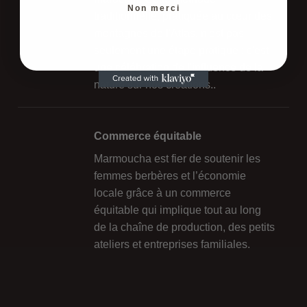
Non merci
traditionnelle, pratiquée au cœur des
montagnes de l'Atlas, n'est pas
seulement une étape pratique ; c'est
une célébration de l'influence de la
nature sur nos créations..
Commerce équitable
Marmoucha est fier de soutenir les
femmes berbères et l’économie
locale grâce à un commerce
équitable qui implique tout au long
de la chaîne de production, des petits
ateliers et entreprises familiales.