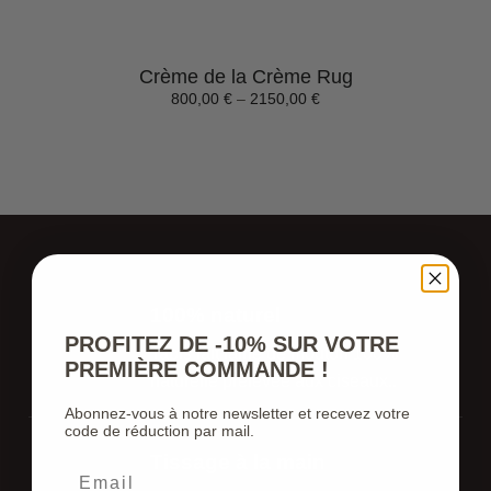
Crème de la Crème Rug
800,00
€
–
2150,00
€
100% naturel
PROFITEZ DE -10% SUR VOTRE
Tapis fait laine de mouton 100%
PREMIÈRE COMMANDE !
naturelle prélevée aux ciseaux..
Abonnez-vous à notre newsletter et recevez votre
code de réduction par mail.
Tissage à la main