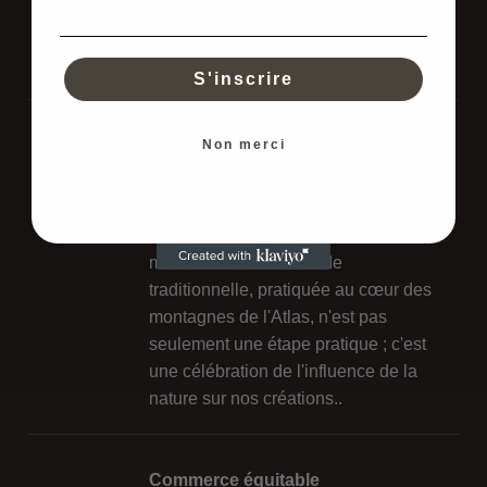
N
os tapis sont tissés et noués
b
rin
par brin, à la main.
Cela représente
plusieurs semaines de travail.
S'inscrire
Séchage au soleil
Non merci
Nous embrassons l'art ancestral de
sécher nos tapis méticuleusement
confectionnés sous le soleil
marocain. Cette méthode
traditionnelle, pratiquée au cœur des
montagnes de l'Atlas, n'est pas
seulement une étape pratique ; c'est
une célébration de l'influence de la
nature sur nos créations..
Commerce équitable