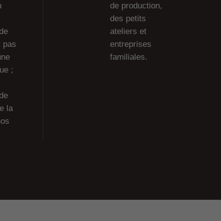
u
de production,
des petits
de
ateliers et
t pas
entreprises
une
familiales.
ue ;
 de
e la
nos