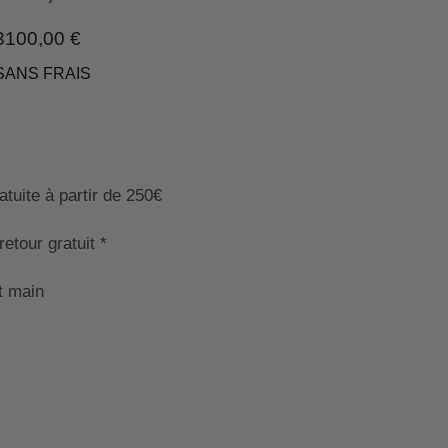
3100,00
€
SANS FRAIS
tuite à partir de 250€
etour gratuit *
t main