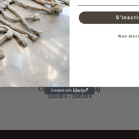
S'inscri
Non mer
Carrés Fusionnés Rug
1150,00
€
–
3100,00
€