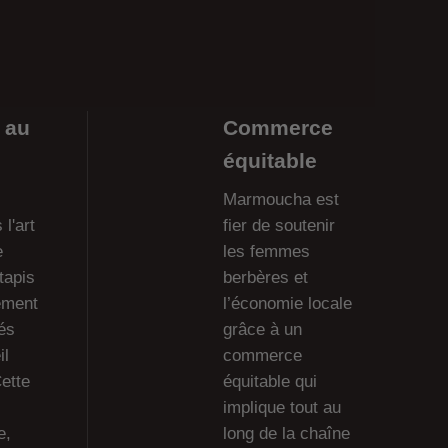
 au
Commerce
équitable
Marmoucha est
l'art
fier de soutenir
e
les femmes
tapis
berbères et
ement
l’économie locale
és
grâce à un
il
commerce
ette
équitable qui
implique tout au
e,
long de la chaîne