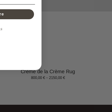
re
ci
Crème de la Crème Rug
800,00
€
–
2150,00
€