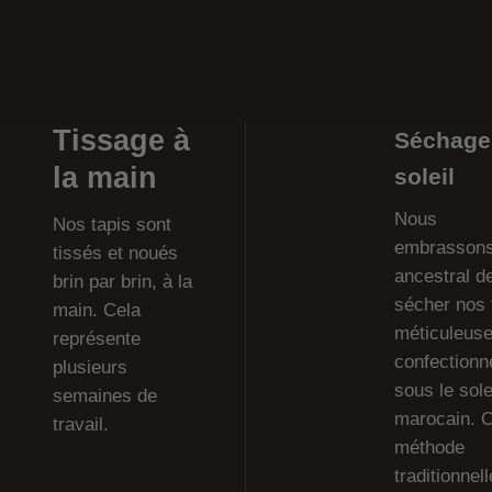
Tissage à
Séchage
la main
soleil
Nous
N
os tapis sont
embrassons 
tissés et noués
ancestral d
b
rin par brin, à la
sécher nos 
main.
Cela
méticuleus
représente
confectionn
plusieurs
sous le sole
semaines de
marocain. C
travail.
méthode
traditionnell