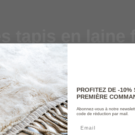
s tapis en laine f
ain pour un sty
intemporel.
PROFITEZ DE -10%
PREMIÈRE COMMAN
Abonnez-vous à notre newslett
code de réduction par mail.